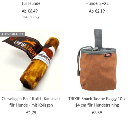
für Hunde
Hunde, S–XL
Angebotspreis
Angebotspreis
Ab €6,49
Ab €2,19
€43,27
/
kg
AUSVERKAUFT
Chewllagen Beef Roll L, Kausnack
TRIXIE Snack-Tasche Baggy 10 x
für Hunde - mit Kollagen
14 cm für Hundetraining
Angebotspreis
Angebotspreis
€1,79
€3,59