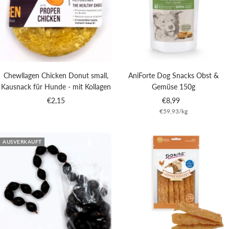
Chewllagen Chicken Donut small,
AniForte Dog Snacks Obst &
Kausnack für Hunde - mit Kollagen
Gemüse 150g
Angebotspreis
Angebotspreis
€2,15
€8,99
€59,93
/
kg
AUSVERKAUFT