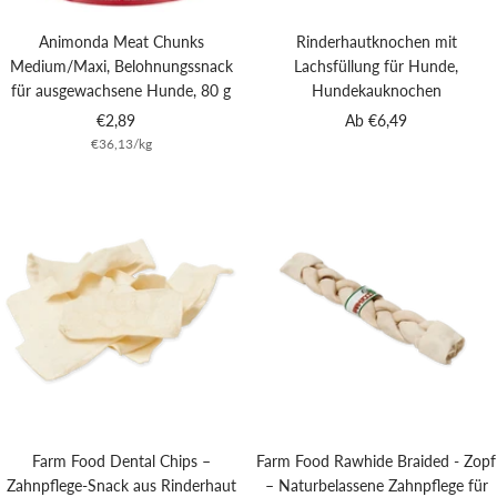
Animonda Meat Chunks
Rinderhautknochen mit
Medium/Maxi, Belohnungssnack
Lachsfüllung für Hunde,
für ausgewachsene Hunde, 80 g
Hundekauknochen
Angebotspreis
Angebotspreis
€2,89
Ab €6,49
€36,13
/
kg
Farm Food Dental Chips –
Farm Food Rawhide Braided - Zopf
Zahnpflege-Snack aus Rinderhaut
– Naturbelassene Zahnpflege für