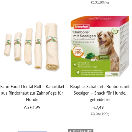
€131,80
/
kg
Farm Food Dental Roll – Kauartikel
Beaphar Schafsfett-Bonbons mit
aus Rinderhaut zur Zahnpflege für
Seealgen – Snack für Hunde,
Hunde
getreidefrei
Angebotspreis
Angebotspreis
Ab €1,99
€7,49
€3,06
/
100
g
AUSVERKAUFT