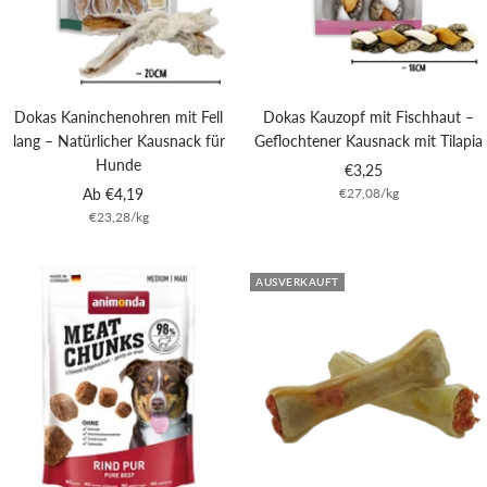
Dokas Kaninchenohren mit Fell
Dokas Kauzopf mit Fischhaut –
lang – Natürlicher Kausnack für
Geflochtener Kausnack mit Tilapia
Hunde
Angebotspreis
€3,25
Angebotspreis
Ab €4,19
€27,08
/
kg
€23,28
/
kg
AUSVERKAUFT