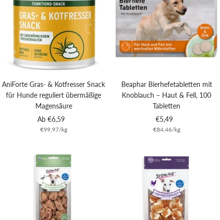
AniForte Gras- & Kotfresser Snack
Beaphar Bierhefetabletten mit
für Hunde reguliert übermäßige
Knoblauch – Haut & Fell, 100
Magensäure
Tabletten
Angebotspreis
Angebotspreis
Ab €6,59
€5,49
€99,97
/
kg
€84,46
/
kg