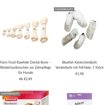
AUSVERKAUFT
Farm Food Rawhide Dental Bone –
Bluefish Kaninchenläufe
Rinderhautknochen zur Zahnpflege
Vorderläufe mit Fell klein, 5 Stück
für Hunde
Angebotspreis
€1,98
Angebotspreis
Ab €2,49
AUSVERKAUFT