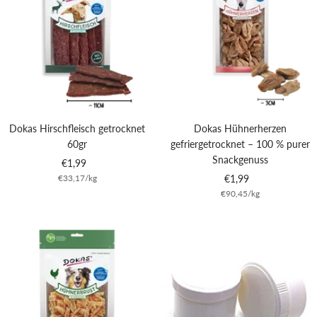
Dokas Hirschfleisch getrocknet
Dokas Hühnerherzen
60gr
gefriergetrocknet – 100 % purer
Snackgenuss
Angebotspreis
€1,99
Angebotspreis
€33,17
/
kg
€1,99
€90,45
/
kg