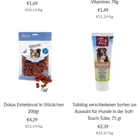
Vitaminen 70g
Angebotspreis
€1,69
Angebotspreis
€24,14
/
kg
€1,49
€21,29
/
kg
Dokas Entenbrust in Stückchen
Tubidog verschiedenen Sorten zur
200gr
Auswahl für Hunde in der Soft-
Touch-Tube, 75 gr
Angebotspreis
€4,29
Angebotspreis
€21,45
/
kg
€2,39
€31,87
/
kg