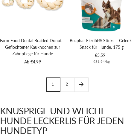
Farm Food Dental Braided Donut –
Beaphar Flexifit® Sticks – Gelenk-
Geflochtener Kauknochen zur
Snack für Hunde, 175 g
Zahnpflege für Hunde
Angebotspreis
€5,59
Angebotspreis
Ab €4,99
€31,94
/
kg
1
2
KNUSPRIGE UND WEICHE
HUNDE LECKERLIS FÜR JEDEN
HUNDETYP