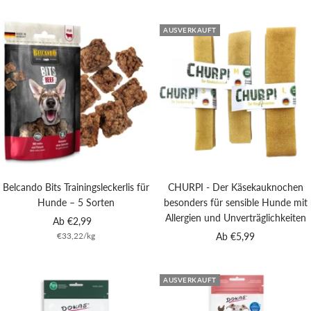
AUSVERKAUFT
Belcando Bits Trainingsleckerlis für
CHURPI - Der Käsekauknochen
Hunde – 5 Sorten
besonders für sensible Hunde mit
Allergien und Unverträglichkeiten
Angebotspreis
Ab €2,99
Angebotspreis
€33,22
/
kg
Ab €5,99
AUSVERKAUFT