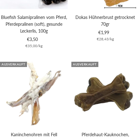
Bluefish Salamipralinen vom Pferd,
Dokas Hühnerbrust getrocknet
Pferdepralinen (soft), gesunde
70gr
Leckerlis, 100g
Angebotspreis
€1,99
Angebotspreis
€3,50
€28,43
/
kg
€35,00
/
kg
AUSVERKAUFT
AUSVERKAUFT
Kaninchenohren mit Fell
Pferdehaut-Kauknochen,