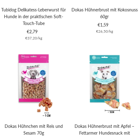
Tubidog Delikatess-Leberwurst für
Dokas Hühnerbrust mit Kokosnuss
Hunde in der praktischen Soft-
60gr
Touch-Tube
Angebotspreis
€1,59
Angebotspreis
€2,79
€26,50
/
kg
€37,20
/
kg
Dokas Hühnchen mit Reis und
Dokas Hühnerbrust mit Apfel –
Sesam 70g
Fettarmer Hundesnack mit