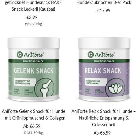
getrocknet Hundesnack BARF
Hundekauknochen 3-er Pack
Snack Leckerli Kauspaß
Angebotspreis
€17,99
Angebotspreis
€3,99
€39,90
/
kg
AniForte Gelenk Snack für Hunde
AniForte Relax Snack für Hunde –
– mit Grünlippmuschel & Collagen
Natürliche Entspannung &
Gelassenheit
Angebotspreis
Ab €6,59
Angebotspreis
€131,80
/
kg
Ab €6,59