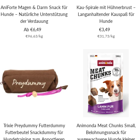
AniForte Magen & Darm Snack für
Kau-Spirale mit Hühnerbrust –
Hunde – Natürliche Unterstützung
Langanhaltender Kauspaß für
der Verdauung
Hunde
Angebotspreis
Angebotspreis
Ab €6,49
€3,49
€96,63
/
kg
€31,73
/
kg
Trixie Preydummy Futterdummy
Animonda Meat Chunks Small,
Futterbeutel Snackdummy für
Belohnungssnack für
Hundetraining zum Apportieren
ausgewachsene Hunde kleiner