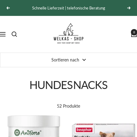
Direkt
Schnelle Lieferzeit | telefonische Beratung
Zurück
Weit
zum
Inhalt
Welkas-
Shop
0
Navigation
Sortieren nach
HUNDESNACKS
52 Produkte