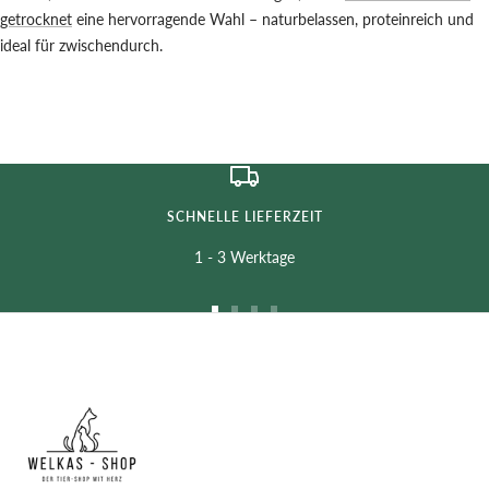
getrocknet
eine hervorragende Wahl – naturbelassen, proteinreich und
ideal für zwischendurch.
SCHNELLE LIEFERZEIT
1 - 3 Werktage
Zur
Zur
Zur
Zur
Slide
Slide
Slide
Slide
1
2
3
4
gehen
gehen
gehen
gehen