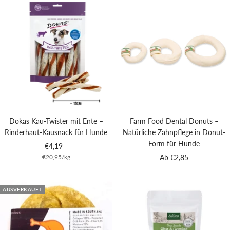
Dokas Kau-Twister mit Ente –
Farm Food Dental Donuts –
Rinderhaut-Kausnack für Hunde
Natürliche Zahnpflege in Donut-
Form für Hunde
Angebotspreis
€4,19
Angebotspreis
€20,95
/
kg
Ab €2,85
AUSVERKAUFT