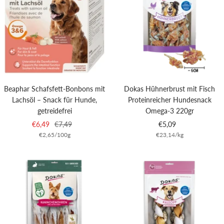
Beaphar Schafsfett-Bonbons mit
Dokas Hühnerbrust mit Fisch
Lachsöl – Snack für Hunde,
Proteinreicher Hundesnack
getreidefrei
Omega-3 220gr
Angebotspreis
Regulärer
Angebotspreis
€6,49
€7,49
€5,09
€2,65
/
100
g
€23,14
/
kg
Preis