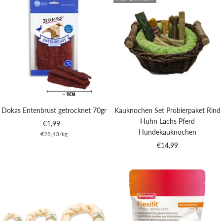
Dokas Entenbrust getrocknet 70gr
Kauknochen Set Probierpaket Rind
Huhn Lachs Pferd
Angebotspreis
€1,99
Hundekauknochen
€28,43
/
kg
Angebotspreis
€14,99