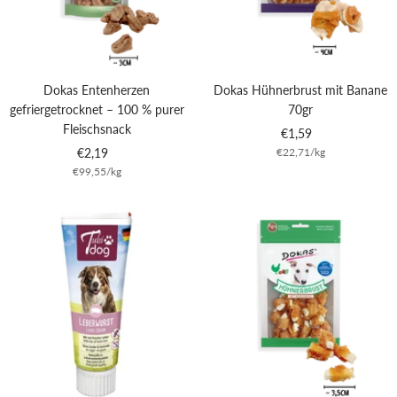
Dokas Entenherzen
Dokas Hühnerbrust mit Banane
gefriergetrocknet – 100 % purer
70gr
Fleischsnack
Angebotspreis
€1,59
Angebotspreis
€2,19
€22,71
/
kg
€99,55
/
kg