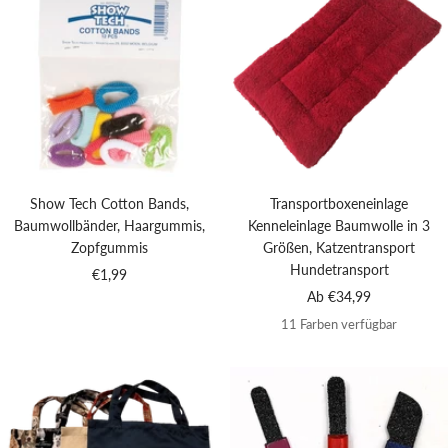
Show Tech Cotton Bands,
Transportboxeneinlage
Baumwollbänder, Haargummis,
Kenneleinlage Baumwolle in 3
Zopfgummis
Größen, Katzentransport
Hundetransport
Angebotspreis
€1,99
Angebotspreis
Ab €34,99
11 Farben verfügbar