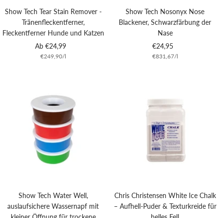
Show Tech Tear Stain Remover -
Show Tech Nosonyx Nose
Tränenfleckentferner,
Blackener, Schwarzfärbung der
Fleckentferner Hunde und Katzen
Nase
Angebotspreis
Angebotspreis
Ab €24,99
€24,95
€249,90
/
l
€831,67
/
l
Show Tech Water Well,
Chris Christensen White Ice Chalk
auslaufsichere Wassernapf mit
– Aufhell-Puder & Texturkreide für
kleiner Öffnung für trockene
helles Fell