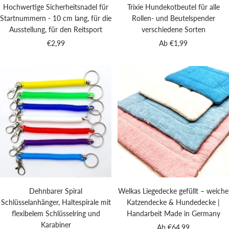
Hochwertige Sicherheitsnadel für
Trixie Hundekotbeutel für alle
Startnummern - 10 cm lang, für die
Rollen- und Beutelspender
Ausstellung, für den Reitsport
verschiedene Sorten
Angebotspreis
Angebotspreis
€2,99
Ab €1,99
Dehnbarer Spiral
Welkas Liegedecke gefüllt – weiche
Schlüsselanhänger, Haltespirale mit
Katzendecke & Hundedecke |
flexibelem Schlüsselring und
Handarbeit Made in Germany
Karabiner
Angebotspreis
Ab €64,99