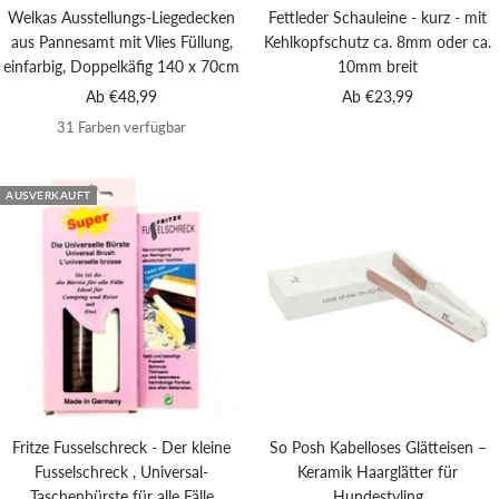
Welkas Ausstellungs-Liegedecken
Fettleder Schauleine - kurz - mit
aus Pannesamt mit Vlies Füllung,
Kehlkopfschutz ca. 8mm oder ca.
einfarbig, Doppelkäfig 140 x 70cm
10mm breit
Angebotspreis
Angebotspreis
Ab €48,99
Ab €23,99
31 Farben verfügbar
AUSVERKAUFT
Fritze Fusselschreck - Der kleine
So Posh Kabelloses Glätteisen –
Fusselschreck , Universal-
Keramik Haarglätter für
Taschenbürste für alle Fälle
Hundestyling