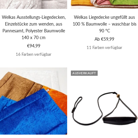
Welkas Ausstellungs-Liegedecken,
Welkas Liegedecke ungefüllt aus
Einzelstücke zum wenden, aus
100 % Baumwolle – waschbar bis
Pannesamt, Polyester Baumwolle
90 °C
140 x 70 cm
Angebotspreis
Ab €59,99
Angebotspreis
€94,99
11 Farben verfügbar
16 Farben verfügbar
AUSVERKAUFT