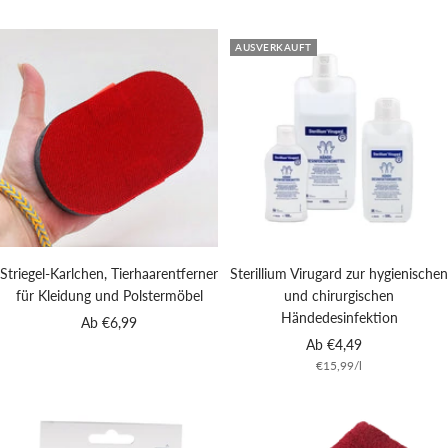
AUSVERKAUFT
Striegel-Karlchen, Tierhaarentferner
Sterillium Virugard zur hygienischen
für Kleidung und Polstermöbel
und chirurgischen
Händedesinfektion
Angebotspreis
Ab €6,99
Angebotspreis
Ab €4,49
€15,99
/
l