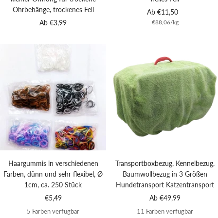
Ohrbehänge, trockenes Fell
Angebotspreis
Ab €11,50
Angebotspreis
Ab €3,99
€88,06
/
kg
Haargummis in verschiedenen
Transportboxbezug, Kennelbezug,
Farben, dünn und sehr flexibel, Ø
Baumwollbezug in 3 Größen
1cm, ca. 250 Stück
Hundetransport Katzentransport
Angebotspreis
Angebotspreis
€5,49
Ab €49,99
5 Farben verfügbar
11 Farben verfügbar