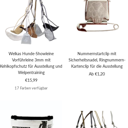
Welkas Hunde-Showleine
Nummernstartclip mit
Vorführleine 3mm mit
Sicherheitsnadel, Ringnummern-
Kehlkopfschutz für Ausstellung und
Kartenclip für die Ausstellung
Welpentraining
Angebotspreis
Ab €1,20
Angebotspreis
€15,99
17 Farben verfügbar