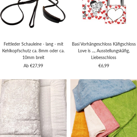
Fettleder Schauleine - lang - mit
Basi Vorhängeschloss Käfigschloss
Kehlkopfschutz ca. 8mm oder ca.
Love is ..., Ausstellungskäfig,
10mm breit
Liebesschloss
Angebotspreis
Angebotspreis
Ab €27,99
€6,99