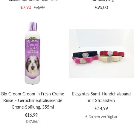
Angebotspreis
Regulärer
Angebotspreis
€7,90
€8,90
€95,00
Preis
Bio Groom Groom ’n Fresh Creme
Elegantes Samt-Hundehalsband
Rinse – Geruchsneutralisierende
mit Strassstein
Creme-Spülung, 355ml
Angebotspreis
€14,99
Angebotspreis
€16,99
5 Farben verfügbar
€47,86
/
l