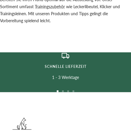
Sortiment umfasst
Trainingszubehör
wie Leckerlibeutel, Klicker und
Trainingsleinen. Mit unseren Produkten und Tipps gelingt die
Vorbereitung spielend leicht.
SCHNELLE LIEFERZEIT
1 - 3 Werktage
Zur
Zur
Zur
Zur
Slide
Slide
Slide
Slide
1
2
3
4
gehen
gehen
gehen
gehen