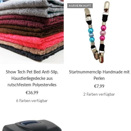
AUSVERKAUFT
Show Tech Pet Bed Anti-Slip,
Startnummernclip Handmade mit
Haustierliegedecke aus
Perlen
rutschfestem Polyestervlies
Angebotspreis
€7,99
Angebotspreis
€36,99
2 Farben verfügbar
6 Farben verfügbar