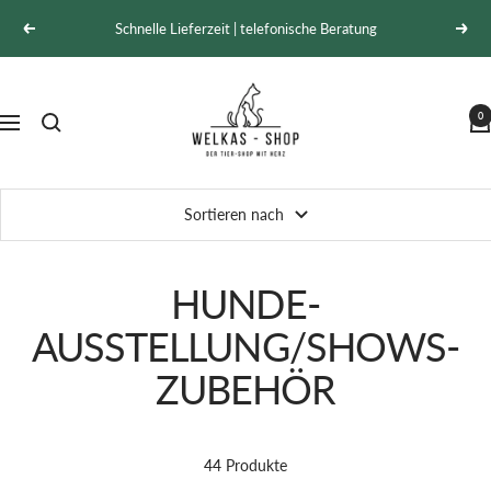
Direkt
Schnelle Lieferzeit | telefonische Beratung
Zurück
Weit
zum
Inhalt
Welkas-
Shop
0
Navigation
Sortieren nach
HUNDE-
AUSSTELLUNG/SHOWS-
ZUBEHÖR
44 Produkte