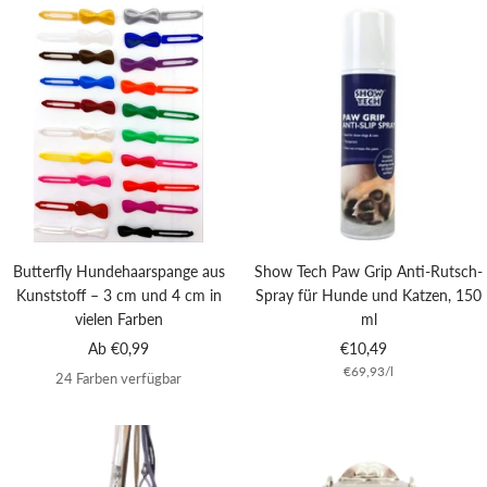
Butterfly Hundehaarspange aus
Show Tech Paw Grip Anti-Rutsch-
Kunststoff – 3 cm und 4 cm in
Spray für Hunde und Katzen, 150
vielen Farben
ml
Angebotspreis
Angebotspreis
Ab €0,99
€10,49
€69,93
/
l
24 Farben verfügbar