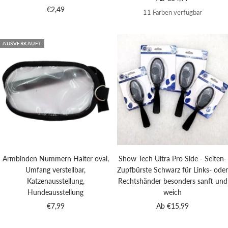
Angebotspreis
€2,49
11 Farben verfügbar
AUSVERKAUFT
Armbinden Nummern Halter oval,
Show Tech Ultra Pro Side - Seiten-
Umfang verstellbar,
Zupfbürste Schwarz für Links- oder
Katzenausstellung,
Rechtshänder besonders sanft und
Hundeausstellung
weich
Angebotspreis
Angebotspreis
€7,99
Ab €15,99