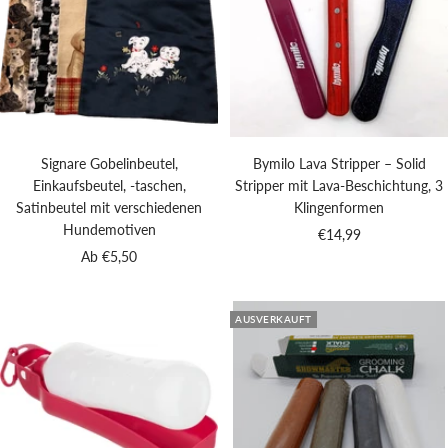
Signare Gobelinbeutel,
Bymilo Lava Stripper – Solid
Einkaufsbeutel, -taschen,
Stripper mit Lava-Beschichtung, 3
Satinbeutel mit verschiedenen
Klingenformen
Hundemotiven
Angebotspreis
€14,99
Angebotspreis
Ab €5,50
AUSVERKAUFT