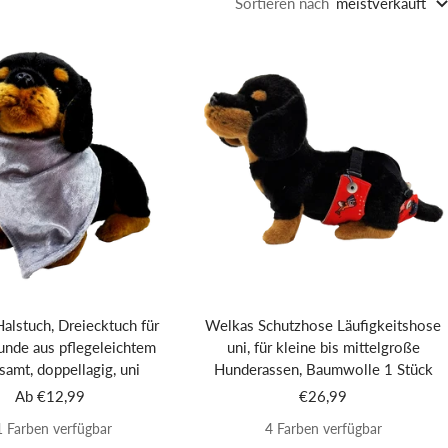
Sortieren nach
meistverkauft
alstuch, Dreiecktuch für
Welkas Schutzhose Läufigkeitshose
nde aus pflegeleichtem
uni, für kleine bis mittelgroße
amt, doppellagig, uni
Hunderassen, Baumwolle 1 Stück
Angebotspreis
Angebotspreis
Ab €12,99
€26,99
1 Farben verfügbar
4 Farben verfügbar