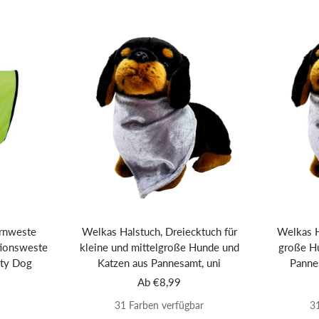
arnweste
Welkas Halstuch, Dreiecktuch für
Welkas H
ionsweste
kleine und mittelgroße Hunde und
große Hu
ety Dog
Katzen aus Pannesamt, uni
Pannes
is
Angebotspreis
Ab €8,99
31 Farben verfügbar
3