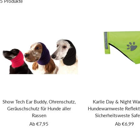
5 Produkte
Show Tech Ear Buddy, Ohrenschutz,
Karlie Day & Night W
Geräuschschutz für Hunde aller
Hundewarnweste Reflekt
Rassen
Sicherheitsweste Saf
Angebotspreis
Angebotspre
Ab €7,95
Ab €6,99