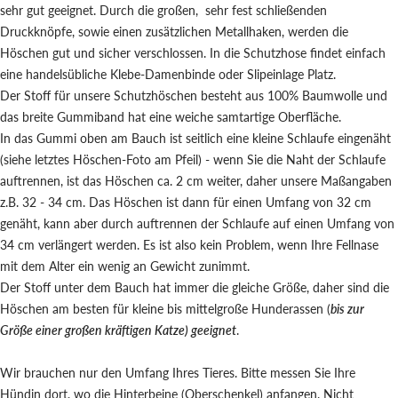
sehr gut geeignet. Durch die großen, sehr fest schließenden
Druckknöpfe, sowie einen zusätzlichen Metallhaken, werden die
Höschen gut und sicher verschlossen. In die Schutzhose findet einfach
eine handelsübliche Klebe-Damenbinde oder Slipeinlage Platz.
Der Stoff für unsere Schutzhöschen besteht aus 100% Baumwolle und
das breite Gummiband hat eine weiche samtartige Oberfläche.
In das Gummi oben am Bauch ist seitlich eine kleine Schlaufe eingenäht
(siehe letztes Höschen-Foto am Pfeil) - wenn Sie die Naht der Schlaufe
auftrennen, ist das Höschen ca. 2 cm weiter, daher unsere Maßangaben
z.B. 32 - 34 cm. Das Höschen ist dann für einen Umfang von 32 cm
genäht, kann aber durch auftrennen der Schlaufe auf einen Umfang von
34 cm verlängert werden. Es ist also kein Problem, wenn Ihre Fellnase
mit dem Alter ein wenig an Gewicht zunimmt.
Der Stoff unter dem Bauch hat immer die gleiche Größe, daher sind die
Höschen am besten für kleine bis mittelgroße Hunderassen (
bis zur
Größe einer großen kräftigen Katze) geeignet
.
Wir brauchen nur den Umfang Ihres Tieres. Bitte messen Sie Ihre
Hündin dort, wo die Hinterbeine (Oberschenkel) anfangen. Nicht