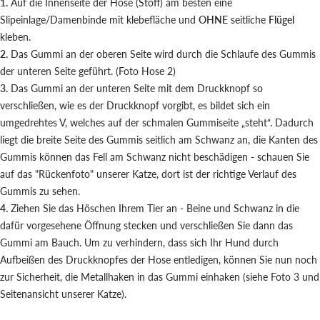
1.
Auf die Innenseite der Hose (Stoff) am besten eine
Slipeinlage/Damenbinde mit klebefläche und
OHNE
seitliche
Flügel
kleben.
2.
Das Gummi an der oberen Seite wird durch die Schlaufe des Gummis
der unteren Seite geführt. (Foto Hose 2)
3.
Das Gummi an der unteren Seite mit dem Druckknopf so
verschließen, wie es der Druckknopf vorgibt, es bildet sich ein
umgedrehtes V, welches auf der schmalen Gummiseite „steht“. Dadurch
liegt die breite Seite des Gummis seitlich am Schwanz an, die Kanten des
Gummis können das Fell am Schwanz nicht beschädigen - schauen Sie
auf das "Rückenfoto" unserer Katze, dort ist der richtige Verlauf des
Gummis zu sehen.
4.
Ziehen Sie das Höschen Ihrem Tier an - Beine und Schwanz in die
dafür vorgesehene Öffnung stecken und verschließen Sie dann das
Gummi am Bauch. Um zu verhindern, dass sich Ihr Hund durch
Aufbeißen des Druckknopfes der Hose entledigen, können Sie nun noch
zur Sicherheit, die Metallhaken in das Gummi einhaken (siehe Foto 3 und
Seitenansicht unserer Katze).