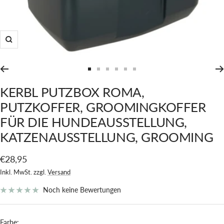
Zoom
Zur
Zur
Zur
Zur
Zur
Zur
Slide
Slide
Slide
Slide
Slide
Slide
KERBL PUTZBOX ROMA,
1
2
3
4
5
6
PUTZKOFFER, GROOMINGKOFFER
gehen
gehen
gehen
gehen
gehen
gehen
FÜR DIE HUNDEAUSSTELLUNG,
KATZENAUSSTELLUNG, GROOMING
Angebotspreis
€28,95
Inkl. MwSt. zzgl.
Versand
Noch keine Bewertungen
Farbe: