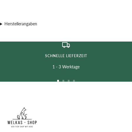
Herstellerangaben
SCHNELLE LIEFERZEIT
1 - 3 Werktage
Zur
Zur
Zur
Zur
Slide
Slide
Slide
Slide
1
2
3
4
gehen
gehen
gehen
gehen