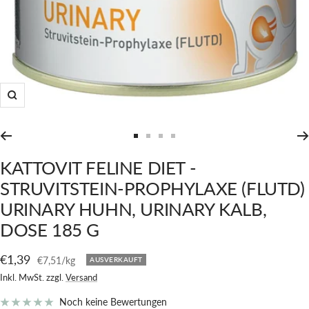
Zoom
Zur
Zur
Zur
Zur
Slide
Slide
Slide
Slide
KATTOVIT FELINE DIET -
1
2
3
4
STRUVITSTEIN-PROPHYLAXE (FLUTD)
gehen
gehen
gehen
gehen
URINARY HUHN, URINARY KALB,
DOSE 185 G
Angebotspreis
€1,39
€7,51
/
kg
AUSVERKAUFT
Inkl. MwSt. zzgl.
Versand
Noch keine Bewertungen