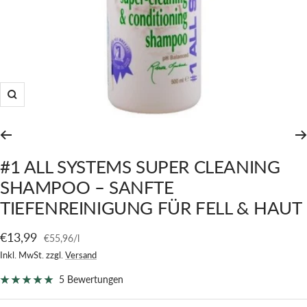
Zoom
#1 ALL SYSTEMS SUPER CLEANING
SHAMPOO – SANFTE
TIEFENREINIGUNG FÜR FELL & HAUT
Angebotspreis
€13,99
€55,96
/
l
Inkl. MwSt. zzgl.
Versand
5 Bewertungen