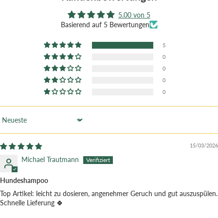
5.00 von 5
Basierend auf 5 Bewertungen
5
0
0
0
0
Sort by
15/03/2026
Michael Trautmann
Hundeshampoo
Top Artikel: leicht zu dosieren, angenehmer Geruch und gut auszuspülen.
Schnelle Lieferung 🍀