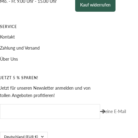
Mo. - Fr. 9.00 Uhr - 15.00 Uhr
Kauf widerrufen
SERVICE
Kontakt
Zahlung und Versand
Über Uns
JETZT 5 % SPAREN!
Jetzt für unseren Newsletter anmelden und von
tollen Angeboten profitieren!
Deine E-Mail
Land/Region
Deutschland (EUR €)