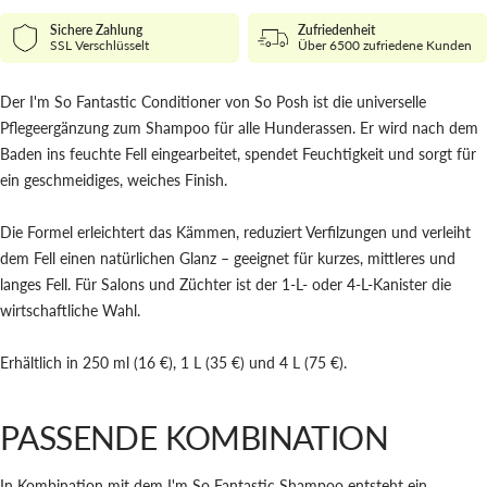
Sichere Zahlung
Zufriedenheit
SSL Verschlüsselt
Über 6500 zufriedene Kunden
Der I'm So Fantastic Conditioner von So Posh ist die universelle
Pflegeergänzung zum Shampoo für alle Hunderassen. Er wird nach dem
Baden ins feuchte Fell eingearbeitet, spendet Feuchtigkeit und sorgt für
ein geschmeidiges, weiches Finish.
Die Formel erleichtert das Kämmen, reduziert Verfilzungen und verleiht
dem Fell einen natürlichen Glanz – geeignet für kurzes, mittleres und
langes Fell. Für Salons und Züchter ist der 1-L- oder 4-L-Kanister die
wirtschaftliche Wahl.
Erhältlich in 250 ml (16 €), 1 L (35 €) und 4 L (75 €).
PASSENDE KOMBINATION
In Kombination mit dem I'm So Fantastic Shampoo entsteht ein