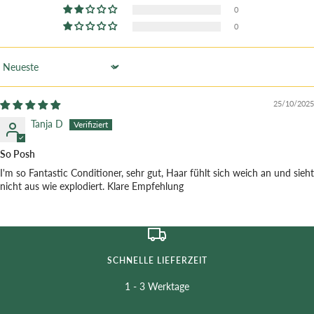
0
0
Sort by
25/10/2025
Tanja D
So Posh
I'm so Fantastic Conditioner, sehr gut, Haar fühlt sich weich an und sieht
nicht aus wie explodiert. Klare Empfehlung
SCHNELLE LIEFERZEIT
1 - 3 Werktage