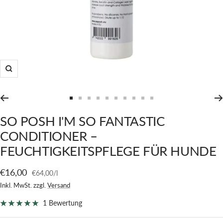
Zoom
Zur
Zur
Zur
Zur
Zur
Zur
Zur
Zur
Zur
Zur
Slide
Slide
Slide
Slide
Slide
Slide
Slide
Slide
Slide
Slide
SO POSH I'M SO FANTASTIC
1
2
3
4
5
6
7
8
9
10
CONDITIONER –
gehen
gehen
gehen
gehen
gehen
gehen
gehen
gehen
gehen
gehen
FEUCHTIGKEITSPFLEGE FÜR HUNDE
Angebotspreis
€16,00
€64,00
/
l
Inkl. MwSt. zzgl.
Versand
1 Bewertung