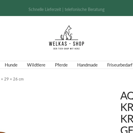
Schnelle Lieferzeit | telefonische Beratung
Welkas-
Shop
Hunde
Wildtiere
Pferde
Handmade
Friseurbedarf
0 × 29 × 26 cm
AQ
KR
KR
GE