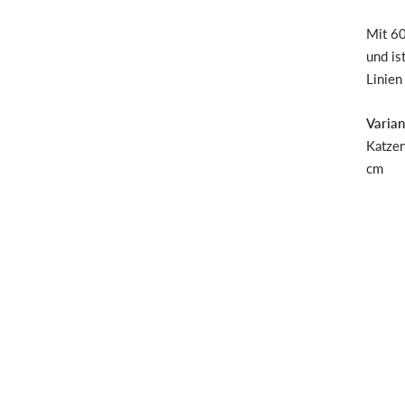
Mit 60
und is
Linien
Varian
Katzen
cm