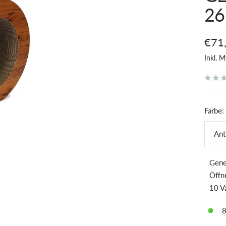
26
Ange
€71
Inkl. M
Farbe:
Ant
Gene
Öffnu
10 Va
8