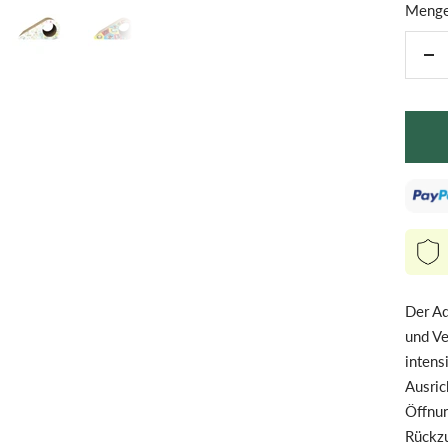
Menge
Me
ver
Der Aq
und Ve
intens
Ausric
Öffnun
Rückzu