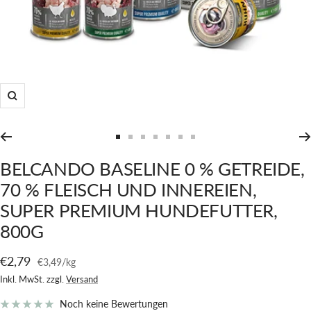
Zoom
Zur
Zur
Zur
Zur
Zur
Zur
Zur
Slide
Slide
Slide
Slide
Slide
Slide
Slide
BELCANDO BASELINE 0 % GETREIDE,
1
2
3
4
5
6
7
70 % FLEISCH UND INNEREIEN,
gehen
gehen
gehen
gehen
gehen
gehen
gehen
SUPER PREMIUM HUNDEFUTTER,
800G
Angebotspreis
€2,79
€3,49
/
kg
Inkl. MwSt. zzgl.
Versand
Noch keine Bewertungen