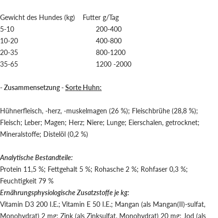
Gewicht des Hundes (kg) Futter g/Tag
5-10 200-400
10-20 400-800
20-35 800-1200
35-65 1200 -2000
- Zusammensetzung -
Sorte Huhn:
Hühnerfleisch, -herz, -muskelmagen (26 %); Fleischbrühe (28,8 %);
Fleisch; Leber; Magen; Herz; Niere; Lunge; Eierschalen, getrocknet;
Mineralstoffe; Distelöl (0,2 %)
Analytische Bestandteile:
Protein 11,5 %; Fettgehalt 5 %; Rohasche 2 %; Rohfaser 0,3 %;
Feuchtigkeit 79 %
Ernährungsphysiologische Zusatzstoffe je kg:
Vitamin D3 200 I.E.; Vitamin E 50 I.E.; Mangan (als Mangan(II)-sulfat,
Monohydrat) 2 mg; Zink (als Zinksulfat, Monohydrat) 20 mg; Jod (als