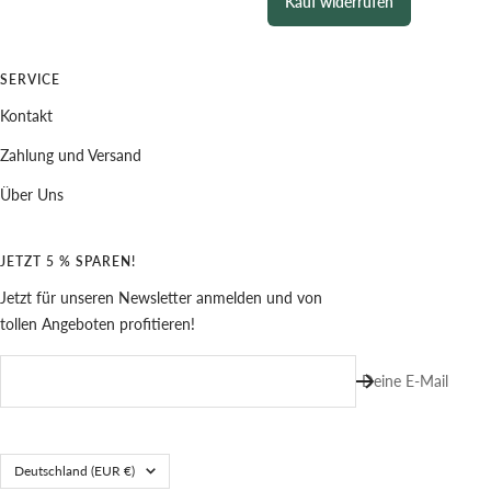
Kauf widerrufen
SERVICE
Kontakt
Zahlung und Versand
Über Uns
JETZT 5 % SPAREN!
Jetzt für unseren Newsletter anmelden und von
tollen Angeboten profitieren!
Deine E-Mail
Land/Region
Deutschland (EUR €)