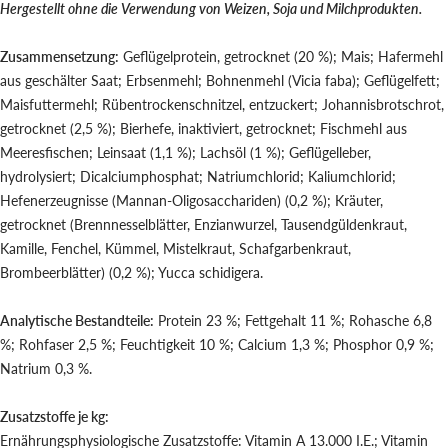
Hergestellt ohne die Verwendung von Weizen, Soja und Milchprodukten.
Zusammensetzung:
Geflügelprotein, getrocknet (20 %); Mais; Hafermehl
aus geschälter Saat; Erbsenmehl; Bohnenmehl (Vicia faba); Geflügelfett;
Maisfuttermehl; Rübentrockenschnitzel, entzuckert; Johannisbrotschrot,
getrocknet (2,5 %); Bierhefe, inaktiviert, getrocknet; Fischmehl aus
Meeresfischen; Leinsaat (1,1 %); Lachsöl (1 %); Geflügelleber,
hydrolysiert; Dicalciumphosphat; Natriumchlorid; Kaliumchlorid;
Hefenerzeugnisse (Mannan-Oligosacchariden) (0,2 %); Kräuter,
getrocknet (Brennnesselblätter, Enzianwurzel, Tausendgüldenkraut,
Kamille, Fenchel, Kümmel, Mistelkraut, Schafgarbenkraut,
Brombeerblätter) (0,2 %); Yucca schidigera.
Analytische Bestandteile:
Protein 23 %; Fettgehalt 11 %; Rohasche 6,8
%; Rohfaser 2,5 %; Feuchtigkeit 10 %; Calcium 1,3 %; Phosphor 0,9 %;
Natrium 0,3 %.
Zusatzstoffe je kg:
Ernährungsphysiologische Zusatzstoffe: Vitamin A 13.000 I.E.; Vitamin