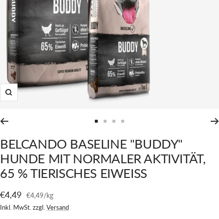
Zoom
Zur
Zur
Zur
Zur
Slide
Slide
Slide
Slide
BELCANDO BASELINE "BUDDY"
1
2
3
4
HUNDE MIT NORMALER AKTIVITÄT,
gehen
gehen
gehen
gehen
65 % TIERISCHES EIWEISS
Angebotspreis
€4,49
€4,49
/
kg
Inkl. MwSt. zzgl.
Versand