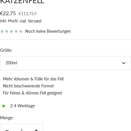
KATZENFELL
Angebotspreis
€22,75
€113,75
/
l
Inkl. MwSt. zzgl.
Versand
Noch keine Bewertungen
Größe:
200ml
Mehr Volumen & Fülle für das Fell
Nicht beschwerende Formel
Für feines & dünnes Fell geeignet
2-4 Werktage
Menge: