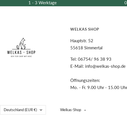
1 - 3 Werktage
0
WELKAS SHOP
Hauptstr. 52
55618 Simmertal
Tel: 06754/ 96 38 93
E-Mail: info@welkas-shop.de
Öffnungszeiten:
Mo. - Fr. 9.00 Uhr - 15.00 Uh
Land/Region
Deutschland (EUR €)
Welkas-Shop