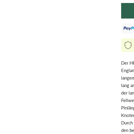
Der HP
Englan
langem
lang a
der la
Fellwe
Pinlän
Knoten
Durch 
den be