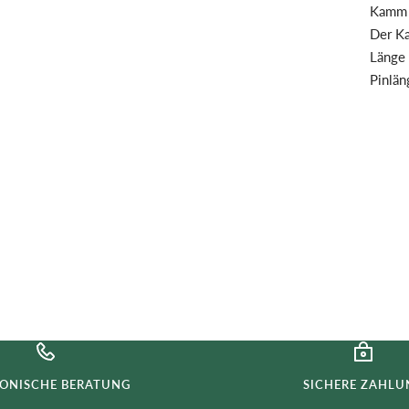
Kamm s
Der Ka
Länge 
Pinlän
FONISCHE BERATUNG
SICHERE ZAHLU