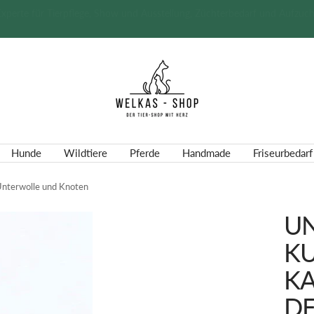
Schnelle Lieferzeit | telefonische Beratung
Welkas-
Shop
Hunde
Wildtiere
Pferde
Handmade
Friseurbedarf
Unterwolle und Knoten
U
KU
K
D