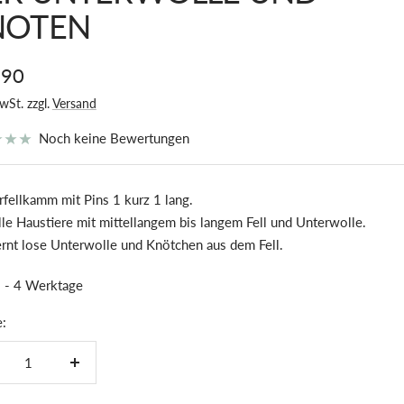
NOTEN
botspreis
,90
wSt. zzgl.
Versand
Noch keine Bewertungen
rfellkamm mit Pins 1 kurz 1 lang.
lle Haustiere mit mittellangem bis langem Fell und Unterwolle.
ernt lose Unterwolle und Knötchen aus dem Fell.
 - 4 Werktage
:
nge
Menge
ringern
erhöhen