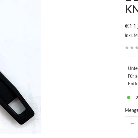
K
Ange
€11
Inkl. M
Unte
Für a
Entf
2
Menge
Me
ver