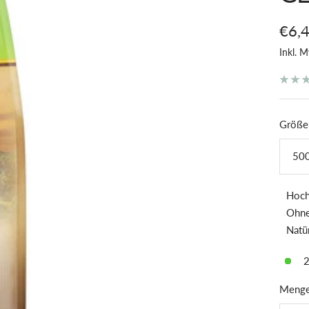
Ange
€6,
Inkl. M
Größe
500
Hoch
Ohne
Natür
2
Menge