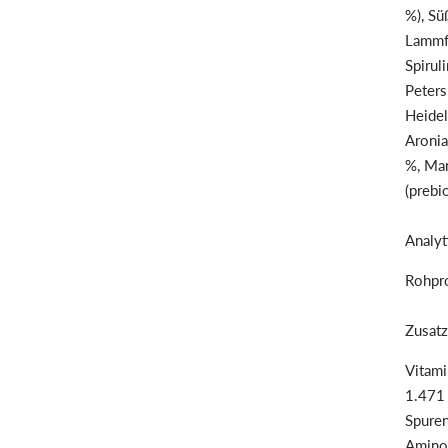
%), Sü
Lammfe
Spirul
Peters
Heidel
Aronia
%, Man
(prebi
Analyt
Rohpro
Zusatz
Vitami
1.471 
Spuren
Aminos