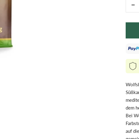
Me
ver
Wolfsb
Süßkar
medite
dem he
Bei Wo
Farbst
auf di
gemein