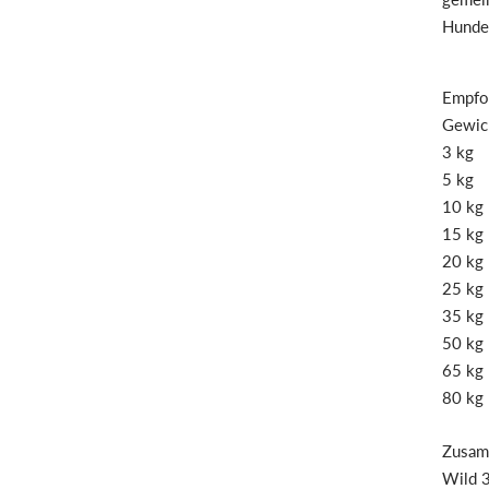
Hunde 
Empfoh
Gew
3
5
1
1
2
2
3
5
6
8
Zusam
Wild 3