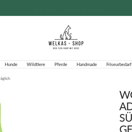
Schnelle Lieferzeit | telefonische Beratung
Welkas-
Shop
Hunde
Wildtiere
Pferde
Handmade
Friseurbedarf
äglich
WO
AD
SÜ
ET