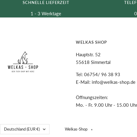
SCHNELLE LIEFERZEIT
TELE
1 - 3 Werktage
0
WELKAS SHOP
Hauptstr. 52
55618 Simmertal
Tel: 06754/ 96 38 93
E-Mail: info@welkas-shop.de
Öffnungszeiten:
Mo. - Fr. 9.00 Uhr - 15.00 Uh
Land/Region
Deutschland (EUR €)
Welkas-Shop