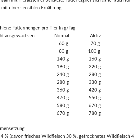
mit einer sensiblen Ernährung.
lene Futtermengen pro Tier in g/Tag:
icht ausgewachsen Normal Aktiv
 kg 60 g 70 g
 kg 80 g 100 g
0 kg 140 g 160 g
5 kg 190 g 220 g
0 kg 240 g 280 g
5 kg 280 g 330 g
5 kg 360 g 420 g
0 kg 470 g 550 g
5 kg 580 g 670 g
0 kg 670 g 780 g
mensetzung
4 % (davon frisches Wildfleisch 30 %, getrocknetes Wildfleisch 4