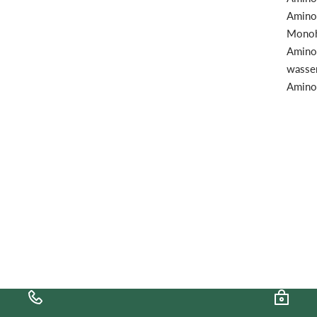
Aminos
Monohy
Aminos
wasser
Aminos