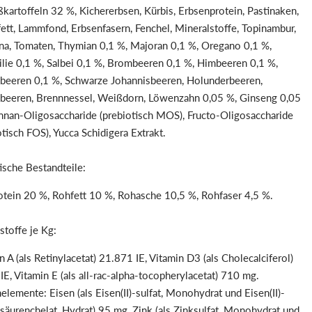
ßkartoffeln 32 %, Kichererbsen, Kürbis, Erbsenprotein, Pastinaken,
tt, Lammfond, Erbsenfasern, Fenchel, Mineralstoffe, Topinambur,
ina, Tomaten, Thymian 0,1 %, Majoran 0,1 %, Oregano 0,1 %,
ilie 0,1 %, Salbei 0,1 %, Brombeeren 0,1 %, Himbeeren 0,1 %,
beeren 0,1 %, Schwarze Johannisbeeren, Holunderbeeren,
beeren, Brennnessel, Weißdorn, Löwenzahn 0,05 %, Ginseng 0,05
nan-Oligosaccharide (prebiotisch MOS), Fructo-Oligosaccharide
otisch FOS), Yucca Schidigera Extrakt.
ische Bestandteile:
tein 20 %, Rohfett 10 %, Rohasche 10,5 %, Rohfaser 4,5 %.
stoffe je Kg:
n A (als Retinylacetat) 21.871 IE, Vitamin D3 (als Cholecalciferol)
IE, Vitamin E (als all-rac-alpha-tocopherylacetat) 710 mg.
elemente: Eisen (als Eisen(II)-sulfat, Monohydrat und Eisen(II)-
äurenchelat, Hydrat) 95 mg, Zink (als Zinksulfat, Monohydrat und