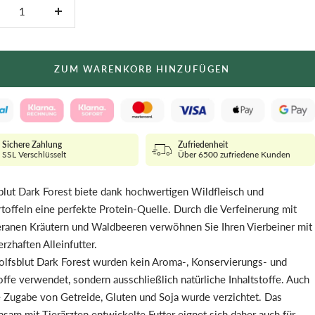
nge
Menge
ringern
erhöhen
ZUM WARENKORB HINZUFÜGEN
Sichere Zahlung
Zufriedenheit
SSL Verschlüsselt
Über 6500 zufriedene Kunden
lut Dark Forest biete dank hochwertigen Wildfleisch und
toffeln eine perfekte Protein-Quelle. Durch die Verfeinerung mit
ranen Kräutern und Waldbeeren verwöhnen Sie Ihren Vierbeiner mit
rzhaften Alleinfutter.
lfsblut Dark Forest wurden kein Aroma-, Konservierungs- und
offe verwendet, sondern ausschließlich natürliche Inhaltstoffe. Auch
e Zugabe von Getreide, Gluten und Soja wurde verzichtet. Das
sam mit Tierärzten entwickelte Futter eignet sich daher auch für